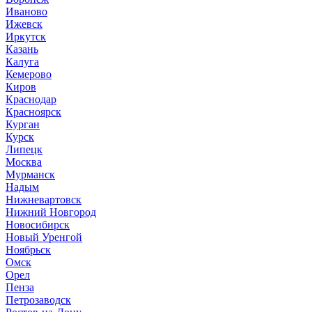
Иваново
Ижевск
Иркутск
Казань
Калуга
Кемерово
Киров
Краснодар
Красноярск
Курган
Курск
Липецк
Москва
Мурманск
Надым
Нижневартовск
Нижний Новгород
Новосибирск
Новый Уренгой
Ноябрьск
Омск
Орел
Пенза
Петрозаводск