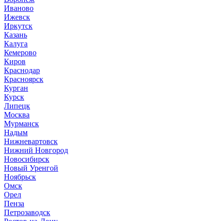
Иваново
Ижевск
Иркутск
Казань
Калуга
Кемерово
Киров
Краснодар
Красноярск
Курган
Курск
Липецк
Москва
Мурманск
Надым
Нижневартовск
Нижний Новгород
Новосибирск
Новый Уренгой
Ноябрьск
Омск
Орел
Пенза
Петрозаводск